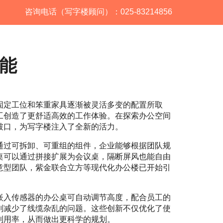
咨询电话（写字楼顾问）：025-83214856
能
固定工位和笨重家具逐渐被灵活多变的配置所取
工创造了更舒适高效的工作体验。在探索办公空间
破口，为写字楼注入了全新的活力。
通过可拆卸、可重组的组件，企业能够根据团队规
桌可以通过拼接扩展为会议桌，隔断屏风也能自由
意型团队，紫金联合立方等现代化办公楼已开始引
嵌入传感器的办公桌可自动调节高度，配合员工的
则减少了线缆杂乱的问题。这些创新不仅优化了使
利用率，从而做出更科学的规划。