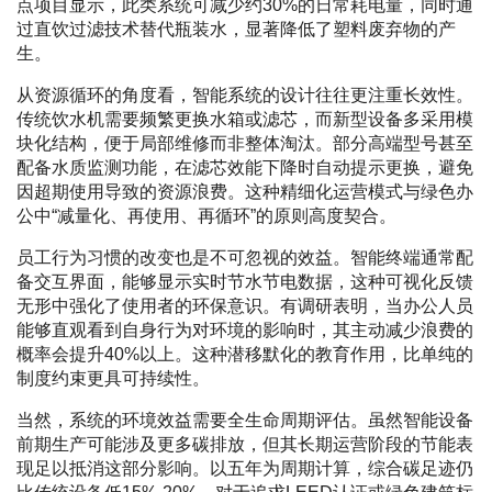
点项目显示，此类系统可减少约30%的日常耗电量，同时通
过直饮过滤技术替代瓶装水，显著降低了塑料废弃物的产
生。
从资源循环的角度看，智能系统的设计往往更注重长效性。
传统饮水机需要频繁更换水箱或滤芯，而新型设备多采用模
块化结构，便于局部维修而非整体淘汰。部分高端型号甚至
配备水质监测功能，在滤芯效能下降时自动提示更换，避免
因超期使用导致的资源浪费。这种精细化运营模式与绿色办
公中“减量化、再使用、再循环”的原则高度契合。
员工行为习惯的改变也是不可忽视的效益。智能终端通常配
备交互界面，能够显示实时节水节电数据，这种可视化反馈
无形中强化了使用者的环保意识。有调研表明，当办公人员
能够直观看到自身行为对环境的影响时，其主动减少浪费的
概率会提升40%以上。这种潜移默化的教育作用，比单纯的
制度约束更具可持续性。
当然，系统的环境效益需要全生命周期评估。虽然智能设备
前期生产可能涉及更多碳排放，但其长期运营阶段的节能表
现足以抵消这部分影响。以五年为周期计算，综合碳足迹仍