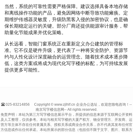
当然，系统的可靠性需要严格保障。建议选择具备本地存储
和离线操作功能的产品，避免因网络中断导致功能瘫痪。定
期维护传感器灵敏度，升级防黑客入侵的加密协议，也是确
保长期稳定运行的关键。部分厂商还提供能源审计服务，帮
助量化节能成果并优化策略。
从长远看，智能门窗系统正在重新定义办公建筑的管理标
准。它不仅是硬件升级，更代表了一种将安全防护、资源节
约与人性化设计深度融合的运营理念。随着技术成本逐步降
低，这类方案或将成为现代化写字楼的标配，为可持续发展
提供更多可能性。
025-83214856
Copyright © www.zjlhlf.cn 企业办公选址，欢迎您致电咨询！--
南京写字楼信息网-- All rights reserved.
免责声明：本站为第三方写字楼信息展示平台，所提供的信息来源于互联网公开资料
及人工整理，仅供参考。本站与相关写字楼的大厦产权方、物业管理方、开发商、运
营方等主体不存在任何隶属关系、授权关系或商业合作关系，亦不代表其发布任何官
方信息或作出任何承诺。本站所展示的部分信息（包括但不限于文字、图片、联系方