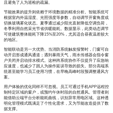
且避免了人为巡检的疏漏。
节能效果的提升则依赖于环境数据的精准分析。智能系统可
根据室内外温湿度、光照强度等参数，自动调节开窗角度或
切换玻璃雾化状态。夏季通过减少阳光直射降低空调负荷，
冬季利用自然采光节省供暖能耗。数据显示，此类动态调节
可使建筑整体能耗下降15%至20%，尤其适合昼夜温差较大
的地区。
智能联动是另一大优势。当消防系统触发报警时，门窗可自
动开启形成通风通道；遇到暴雨天气，雨水传感器会指令窗
户关闭并启动排水模式。这种跨系统协作不仅提升了应急响
应速度，也减少了因人为操作延误导致的损失。部分高端系
统甚至能学习员工使用习惯，在早晚高峰时段预调整通风方
案。
用户体验的优化同样不可忽视。员工可通过手机APP远程控
制特定区域的窗户，或预约午休时段的自然通风。管理者则
能借助云端平台分析能耗曲线，识别异常用电区域。这种透
明化管理模式既满足了个性化需求，又为节能改造提供了数
据支撑。