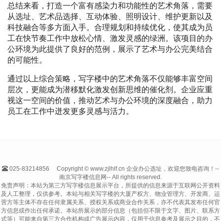
总结来看，打造一个富有感染力和功能性的艺术角落，需要
从选址、艺术品选择、互动体验、照明设计、维护更新以及
科技融合等多方面入手。合理规划和持续优化，使其成为员
工在快节奏工作中放松心情、激发灵感的绿洲。该项目的办
公环境为此提供了良好的范例，展示了艺术与办公完美结合
的可能性。
通过以上综合策略，写字楼中的艺术角落不仅能够丰富空间
层次，更能成为潜移默化激发创新思维的催化剂。企业应重
视这一空间的价值，推动艺术与办公环境的深度融合，助力
员工在工作中迸发更多灵感与活力。
025-83214856
Copyright © www.zjlhlf.cn 企业办公选址，欢迎您致电咨询！--
南京写字楼信息网-- All rights reserved.
免责声明：本站为第三方写字楼信息展示平台，所提供的信息来源于互联网公开资料
及人工整理，仅供参考。本站与相关写字楼的大厦产权方、物业管理方、开发商、运
营方等主体不存在任何隶属关系、授权关系或商业合作关系，亦不代表其发布任何官
方信息或作出任何承诺。本站所展示的部分信息（包括但不限于文字、图片、联系方
式等）可能来自第三方合作机构或广告展示内容，仅用于信息参考及展示之目的，不