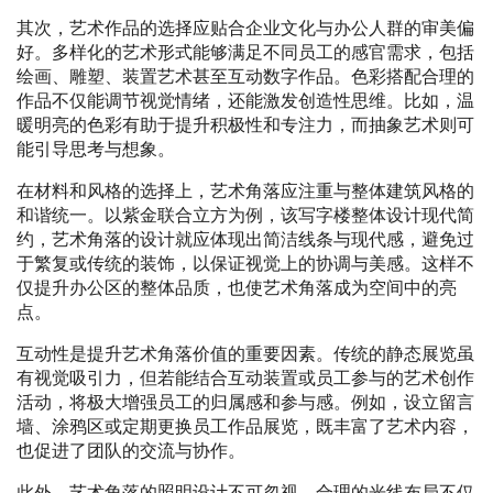
其次，艺术作品的选择应贴合企业文化与办公人群的审美偏
好。多样化的艺术形式能够满足不同员工的感官需求，包括
绘画、雕塑、装置艺术甚至互动数字作品。色彩搭配合理的
作品不仅能调节视觉情绪，还能激发创造性思维。比如，温
暖明亮的色彩有助于提升积极性和专注力，而抽象艺术则可
能引导思考与想象。
在材料和风格的选择上，艺术角落应注重与整体建筑风格的
和谐统一。以紫金联合立方为例，该写字楼整体设计现代简
约，艺术角落的设计就应体现出简洁线条与现代感，避免过
于繁复或传统的装饰，以保证视觉上的协调与美感。这样不
仅提升办公区的整体品质，也使艺术角落成为空间中的亮
点。
互动性是提升艺术角落价值的重要因素。传统的静态展览虽
有视觉吸引力，但若能结合互动装置或员工参与的艺术创作
活动，将极大增强员工的归属感和参与感。例如，设立留言
墙、涂鸦区或定期更换员工作品展览，既丰富了艺术内容，
也促进了团队的交流与协作。
此外，艺术角落的照明设计不可忽视。合理的光线布局不仅